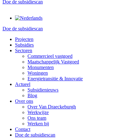
Doe de subsidiescan
Doe de subsidiescan
Projecten
Subsidies
Sectoren
Commercieel vastgoed
Maatschappelijk Vastgoed
Monumenten
Woningen
Energietransitie & Innovatie
Actueel
Subsidienieuws
Blog
Over ons
Over Van Draeckeburgh
Werkwijze
Ons team
Werken bij
Contact
Doe de subsidiescan