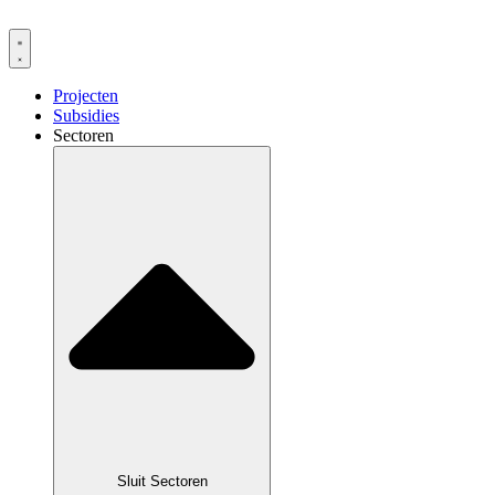
Ga
naar
de
inhoud
Projecten
Subsidies
Sectoren
Sluit Sectoren